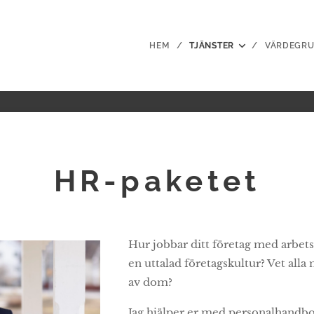
HEM
TJÄNSTER
VÄRDEGR
HR-paketet
Hur jobbar ditt företag med arbets
en uttalad företagskultur? Vet all
av dom?
Jag hjälper er med personalhandbok