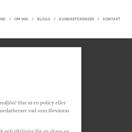
UND
OM MIG
BLOGG
KUNDREFERENSER
KONTAKT
miljön? Har ni en policy eller
a medarbetare vad som förväntas
 och riktlinjer för att skapa en