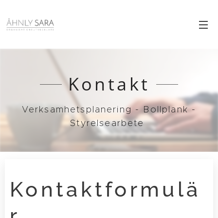
Kontakt
Verksamhetsplanering - Bollplank -
Styrelsearbete
Kontaktformulä
r