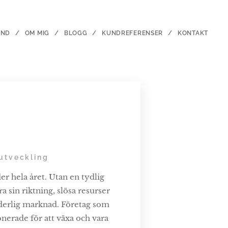
UND
OM MIG
BLOGG
KUNDREFERENSER
KONTAKT
 utveckling
er hela året. Utan en tydlig
ra sin riktning, slösa resurser
nderlig marknad. Företag som
ionerade för att växa och vara