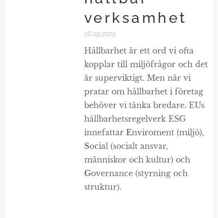
verksamhet
16.09.2025
Hållbarhet är ett ord vi ofta
kopplar till miljöfrågor och det
är superviktigt. Men när vi
pratar om hållbarhet i företag
behöver vi tänka bredare. EUs
hållbarhetsregelverk ESG
innefattar
E
nviroment (miljö),
S
ocial (socialt ansvar,
människor och kultur) och
G
overnance (styrning och
struktur).