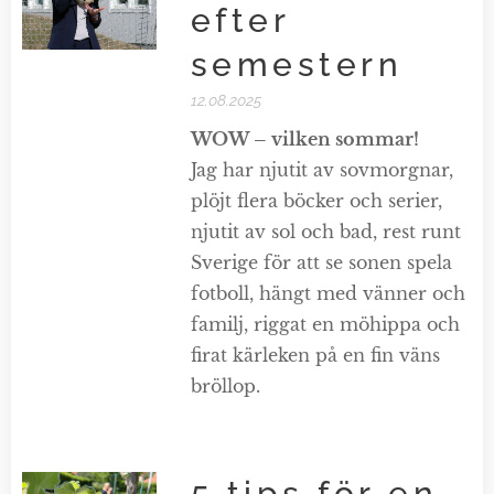
efter
semestern
12.08.2025
WOW – vilken sommar!
Jag har njutit av sovmorgnar,
plöjt flera böcker och serier,
njutit av sol och bad, rest runt
Sverige för att se sonen spela
fotboll, hängt med vänner och
familj, riggat en möhippa och
firat kärleken på en fin väns
bröllop.
5 tips för en