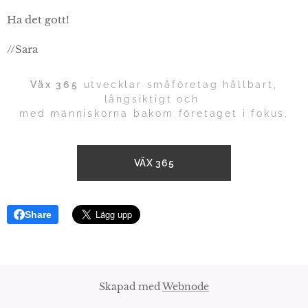
Ha det gott!
//Sara
Väx 365
utvecklar småföretag hållbart,
långsiktigt och
med människorna bakom företaget i fokus.
VÄX 365
Share
Skapad med
Webnode