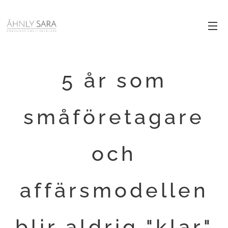
5 år som
småföretagare
och
affärsmodellen
blir aldrig "klar"